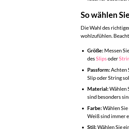
So wählen Sie
Die Wahl des richtige
wohlzufühlen. Beachte
Größe:
Messen Sie 
des
Slips
oder
Stri
Passform:
Achten S
Slip oder String sol
Material:
Wählen Si
sind besonders sin
Farbe:
Wählen Sie 
Weiß sind immer e
Stil:
Wählen Sie ein