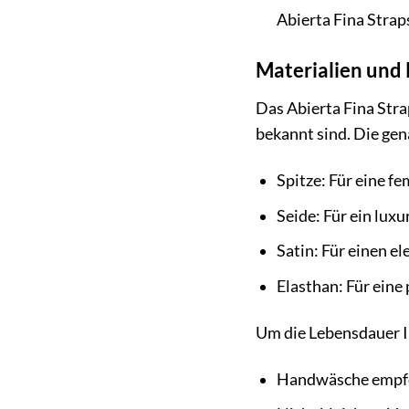
Abierta Fina Strap
Materialien und
Das Abierta Fina Stra
bekannt sind. Die ge
Spitze: Für eine f
Seide: Für ein lux
Satin: Für einen e
Elasthan: Für ein
Um die Lebensdauer Ih
Handwäsche empfoh