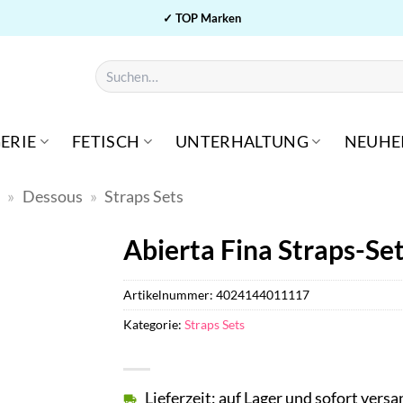
✓ TOP Marken
Suchen
nach:
ERIE
FETISCH
UNTERHALTUNG
NEUHE
n
»
Dessous
»
Straps Sets
Abierta Fina Straps-Se
Artikelnummer:
4024144011117
Kategorie:
Straps Sets
Lieferzeit: auf Lager und sofort versa