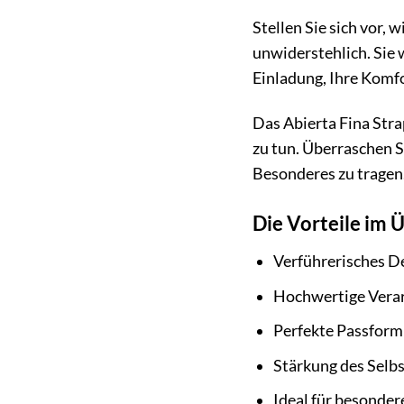
Stellen Sie sich vor, 
unwiderstehlich. Sie 
Einladung, Ihre Komfo
Das Abierta Fina Stra
zu tun. Überraschen S
Besonderes zu tragen
Die Vorteile im 
Verführerisches D
Hochwertige Verar
Perfekte Passform
Stärkung des Selbs
Ideal für besonde