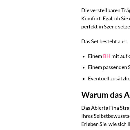
Die verstellbaren Trä
Komfort. Egal, ob Sie 
perfekt in Szene setze
Das Set besteht aus:
Einem
BH
mit aufk
Einem passenden Sl
Eventuell zusätzli
Warum das Ab
Das Abierta Fina Stra
Ihres Selbstbewusstsei
Erleben Sie, wie sich