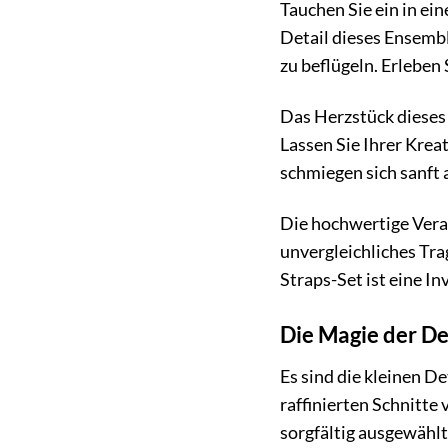
Tauchen Sie ein in ei
Detail dieses Ensemb
zu beflügeln. Erleben
Das Herzstück dieses
Lassen Sie Ihrer Krea
schmiegen sich sanft 
Die hochwertige Verar
unvergleichliches Tra
Straps-Set ist eine In
Die Magie der De
Es sind die kleinen De
raffinierten Schnitte
sorgfältig ausgewählt