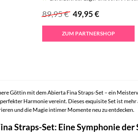
Ursprünglicher
Aktueller
89,95
€
49,95
€
Preis
Preis
war:
ist:
ZUM PARTNERSHOP
89,95 €
49,95 €.
nnere Göttin mit dem Abierta Fina Straps-Set – ein Meister
perfekter Harmonie vereint. Dieses exquisite Set ist mehr 
brieren und die Magie intimer Momente neu zu entdecken.
ina Straps-Set: Eine Symphonie der 