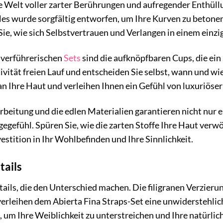
ne Welt voller zarter Berührungen und aufregender Enthüll
les wurde sorgfältig entworfen, um Ihre Kurven zu betone
 Sie, wie sich Selbstvertrauen und Verlangen in einem ein
 verführerischen
Sets
sind die aufknöpfbaren Cups, die ein
tivität freien Lauf und entscheiden Sie selbst, wann und wi
an Ihre Haut und verleihen Ihnen ein Gefühl von luxuriöser 
beitung und die edlen Materialien garantieren nicht nur e
gegefühl. Spüren Sie, wie die zarten Stoffe Ihre Haut verw
vestition in Ihr Wohlbefinden und Ihre Sinnlichkeit.
tails
tails, die den Unterschied machen. Die filigranen Verzierun
 verleihen dem Abierta Fina Straps-Set eine unwiderstehl
, um Ihre Weiblichkeit zu unterstreichen und Ihre natürli