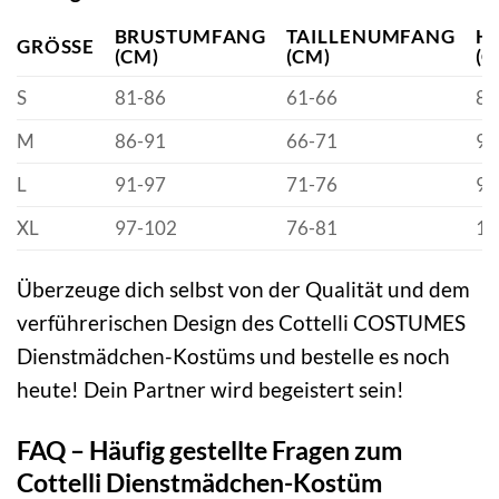
BRUSTUMFANG
TAILLENUMFANG
H
GRÖSSE
(CM)
(CM)
(C
S
81-86
61-66
86
M
86-91
66-71
91
L
91-97
71-76
97
XL
97-102
76-81
10
Überzeuge dich selbst von der Qualität und dem
verführerischen Design des Cottelli COSTUMES
Dienstmädchen-Kostüms und bestelle es noch
heute! Dein Partner wird begeistert sein!
FAQ – Häufig gestellte Fragen zum
Cottelli Dienstmädchen-Kostüm