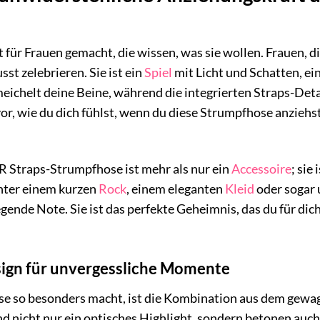
 für Frauen gemacht, die wissen, was sie wollen. Frauen, di
st zelebrieren. Sie ist ein
Spiel
mit Licht und Schatten, ei
ichelt deine Beine, während die integrierten Straps-De
 vor, wie du dich fühlst, wenn du diese Strumpfhose anzieh
 Straps-Strumpfhose ist mehr als nur ein
Accessoire
; sie
nter einem kurzen
Rock
, einem eleganten
Kleid
oder sogar u
ende Note. Sie ist das perfekte Geheimnis, das du für dich
sign für unvergessliche Momente
e so besonders macht, ist die Kombination aus dem gewag
ind nicht nur ein optisches Highlight, sondern betonen au