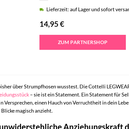
Lieferzeit: auf Lager und sofort versa
14,95
€
ZUM PARTNERSHOP
u bisher über Strumpfhosen wusstest. Die Cottelli LEGWE
eidungsstück
– sie ist ein Statement. Ein Statement für S
 ein Versprechen, einen Hauch von Verruchtheit in dein Leb
 Blicke magisch anzieht.
unwiderstehliche Anziehungskraft de