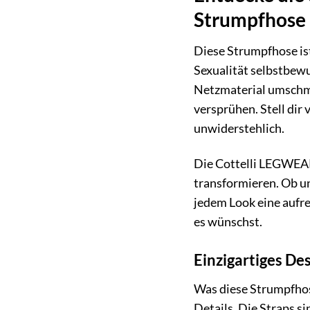
Strumpfhose
Diese Strumpfhose ist
Sexualität selbstbewus
Netzmaterial umschme
versprühen. Stell dir
unwiderstehlich.
Die Cottelli LEGWEAR
transformieren. Ob u
jedem Look eine aufreg
es wünschst.
Einzigartiges De
Was diese Strumpfhos
Details. Die Straps s