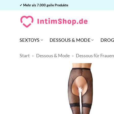
Zum
✓ Mehr als 7.000 geile Produkte
Inhalt
springen
SEXTOYS
DESSOUS & MODE
DROG
Start
»
Dessous & Mode
»
Dessous für Fraue