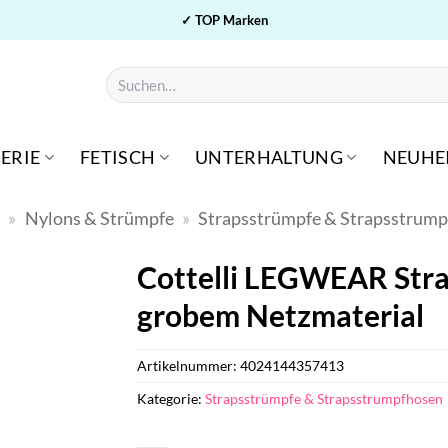
✓ TOP Marken
Suchen
nach:
ERIE
FETISCH
UNTERHALTUNG
NEUHE
n
»
Nylons & Strümpfe
»
Strapsstrümpfe & Strapsstrum
Cottelli LEGWEAR Str
grobem Netzmaterial
Artikelnummer:
4024144357413
Kategorie:
Strapsstrümpfe & Strapsstrumpfhosen