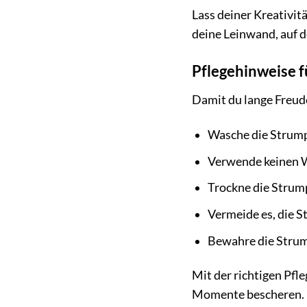
Lass deiner Kreativit
deine Leinwand, auf d
Pflegehinweise f
Damit du lange Freude
Wasche die Strump
Verwende keinen We
Trockne die Strump
Vermeide es, die S
Bewahre die Strum
Mit der richtigen Pfl
Momente bescheren.