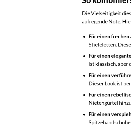
Die Vielseitigkeit di
aufregende Note. Hie
Für einen frechen 
Stiefeletten. Diese
Für einen elegant
ist klassisch, abe
Für einen verführ
Dieser Look ist pe
Für einen rebelli
Nietengürtel hinzu
Für einen verspie
Spitzehandschuhen.