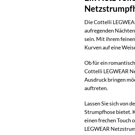
Netzstrumpf
Die Cottelli LEGWEAR 
aufregenden Nächten
sein. Mit ihrem feine
Kurven auf eine Weise,
Ob für ein romantisch
Cottelli LEGWEAR Netz
Ausdruck bringen möch
auftreten.
Lassen Sie sich von d
Strumpfhose bietet. 
einen frechen Touch 
LEGWEAR Netzstrumpf