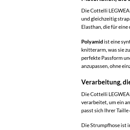
Die Cottelli LEGWEAR
und gleichzeitig stra
Elasthan, die für ein
Polyamid
ist eine syn
knitterarm, was sie 
perfekte Passform und
anzupassen, ohne ein
Verarbeitung, di
Die Cottelli LEGWEAR 
verarbeitet, um ein a
passt sich Ihrer Tail
Die Strumpfhose ist i