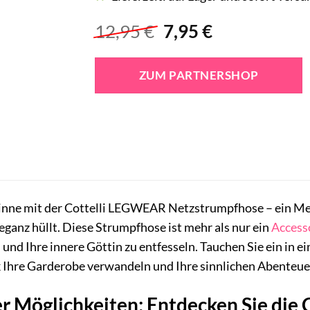
Ursprünglicher
Aktueller
12,95
€
7,95
€
Preis
Preis
war:
ist:
ZUM PARTNERSHOP
12,95 €
7,95 €.
Sinne mit der Cottelli LEGWEAR Netzstrumpfhose – ein Mei
leganz hüllt. Diese Strumpfhose ist mehr als nur ein
Access
 und Ihre innere Göttin zu entfesseln. Tauchen Sie ein in e
k Ihre Garderobe verwandeln und Ihre sinnlichen Abenteue
er Möglichkeiten: Entdecken Sie di