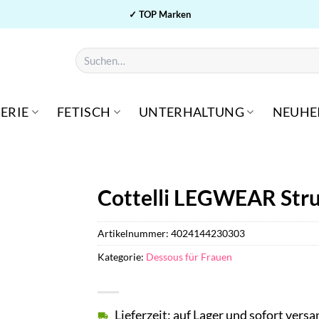
✓ TOP Marken
Suchen
nach:
ERIE
FETISCH
UNTERHALTUNG
NEUHE
n
Cottelli LEGWEAR Str
Artikelnummer:
4024144230303
Kategorie:
Dessous für Frauen
Lieferzeit: auf Lager und sofort versa