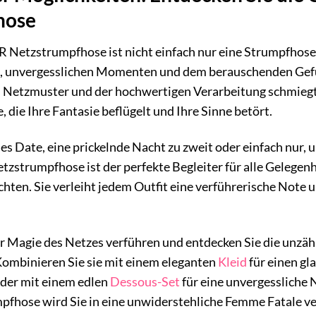
hose
Netzstrumpfhose ist nicht einfach nur eine Strumpfhose – s
, unvergesslichen Momenten und dem berauschenden Gefü
n Netzmuster und der hochwertigen Verarbeitung schmiegt s
 die Ihre Fantasie beflügelt und Ihre Sinne betört.
es Date, eine prickelnde Nacht zu zweit oder einfach nur, 
strumpfhose ist der perfekte Begleiter für alle Gelegenhe
ten. Sie verleiht jedem Outfit eine verführerische Note u
er Magie des Netzes verführen und entdecken Sie die unzäh
Kombinieren Sie sie mit einem eleganten
Kleid
für einen gl
oder mit einem edlen
Dessous-Set
für eine unvergessliche Na
hose wird Sie in eine unwiderstehliche Femme Fatale v