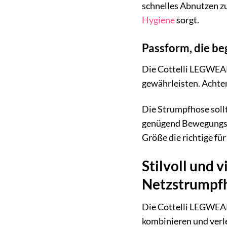
schnelles Abnutzen z
Hygiene
sorgt.
Passform, die be
Die Cottelli LEGWEAR
gewährleisten. Achten
Die Strumpfhose sollt
genügend Bewegungsfr
Größe die richtige für
Stilvoll und 
Netzstrumpf
Die Cottelli LEGWEAR 
kombinieren und verle