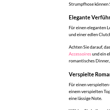
Strumpfhose können Si
Elegante Verfüh
Für einen eleganten 
und einer edlen Clutc
Achten Sie darauf, das
Accessoires
und ein e
romantisches Dinner,
Verspielte Roma
Für einen verspielte
einem verspielten Top
eine lässige Note.