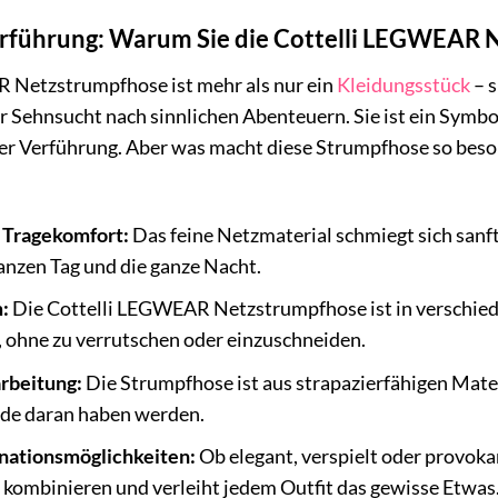
erführung: Warum Sie die Cottelli LEGWEAR 
 Netzstrumpfhose ist mehr als nur ein
Kleidungsstück
– s
r Sehnsucht nach sinnlichen Abenteuern. Sie ist ein Symbo
er Verführung. Aber was macht diese Strumpfhose so beson
 Tragekomfort:
Das feine Netzmaterial schmiegt sich sanf
anzen Tag und die ganze Nacht.
:
Die Cottelli LEGWEAR Netzstrumpfhose ist in verschiede
 ohne zu verrutschen oder einzuschneiden.
rbeitung:
Die Strumpfhose ist aus strapazierfähigen Materi
ude daran haben werden.
nationsmöglichkeiten:
Ob elegant, verspielt oder provo
tig kombinieren und verleiht jedem Outfit das gewisse Etwas