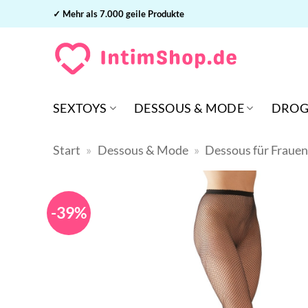
Zum
✓ Mehr als 7.000 geile Produkte
Inhalt
springen
SEXTOYS
DESSOUS & MODE
DROG
Start
»
Dessous & Mode
»
Dessous für Fraue
-39%