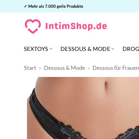
Zum
✓ Mehr als 7.000 geile Produkte
Inhalt
springen
SEXTOYS
DESSOUS & MODE
DROG
Start
»
Dessous & Mode
»
Dessous für Fraue