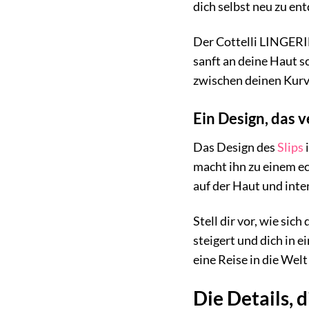
dich selbst neu zu en
Der Cottelli LINGERIE 
sanft an deine Haut s
zwischen deinen Kurve
Ein Design, das 
Das Design des
Slips
macht ihn zu einem ec
auf der Haut und inten
Stell dir vor, wie sic
steigert und dich in e
eine Reise in die Welt
Die Details, 