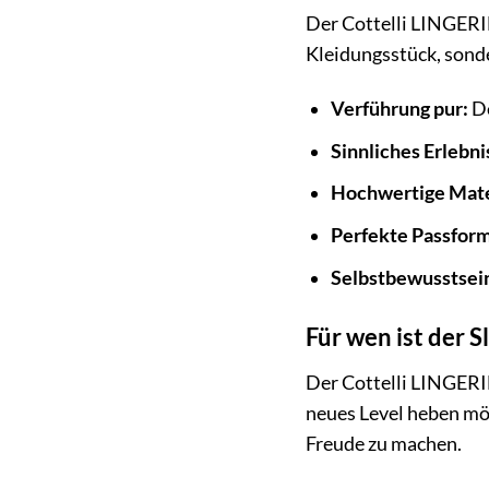
Der Cottelli LINGERIE
Kleidungsstück, sonde
Verführung pur:
De
Sinnliches Erlebni
Hochwertige Mate
Perfekte Passform
Selbstbewusstsei
Für wen ist der S
Der Cottelli LINGERIE
neues Level heben möc
Freude zu machen.