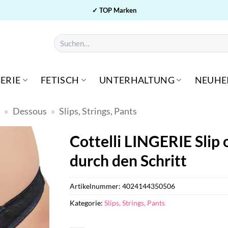
✓ TOP Marken
Suchen
nach:
ERIE
FETISCH
UNTERHALTUNG
NEUHE
n
»
Dessous
»
Slips, Strings, Pants
Cottelli LINGERIE Slip
durch den Schritt
Artikelnummer:
4024144350506
Kategorie:
Slips, Strings, Pants