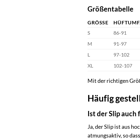
Größentabelle
GRÖSSE
HÜFTUMF
S
86-91
M
91-97
L
97-102
XL
102-107
Mit der richtigen Grö
Häufig gestel
Ist der Slip auch
Ja, der Slip ist aus h
atmungsaktiv, so dass