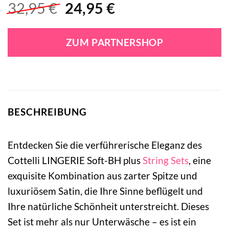
Ursprünglicher
Aktueller
32,95
€
24,95
€
Preis
Preis
war:
ist:
ZUM PARTNERSHOP
32,95 €
24,95 €.
BESCHREIBUNG
Entdecken Sie die verführerische Eleganz des
Cottelli LINGERIE Soft-BH plus
String
Sets
, eine
exquisite Kombination aus zarter Spitze und
luxuriösem Satin, die Ihre Sinne beflügelt und
Ihre natürliche Schönheit unterstreicht. Dieses
Set ist mehr als nur Unterwäsche – es ist ein