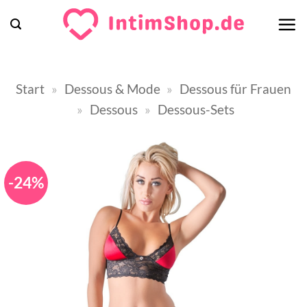
Zum
Inhalt
springen
Start
»
Dessous & Mode
»
Dessous für Frauen
»
Dessous
»
Dessous-Sets
-24%