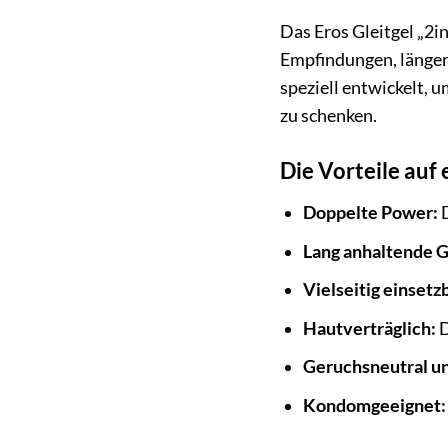
Das Eros Gleitgel „2in
Empfindungen, länger
speziell entwickelt, 
zu schenken.
Die Vorteile auf 
Doppelte Power:
D
Lang anhaltende Gl
Vielseitig einsetz
Hautverträglich:
D
Geruchsneutral u
Kondomgeeignet: