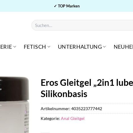
✓ TOP Marken
Suchen
nach:
ERIE
FETISCH
UNTERHALTUNG
NEUHE
Eros Gleitgel „2in1 lub
Silikonbasis
Artikelnummer:
4035223777442
Kategorie:
Anal Gleitgel