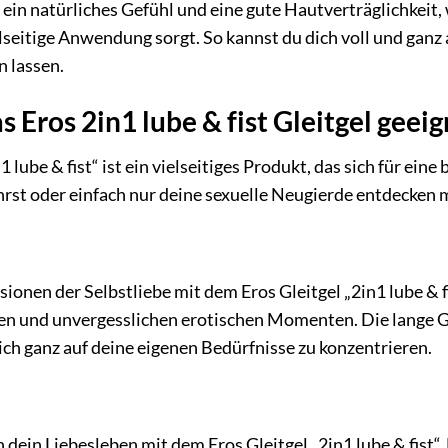
 ein natürliches Gefühl und eine gute Hautverträglichkeit, 
elseitige Anwendung sorgt. So kannst du dich voll und ganz
n lassen.
s Eros 2in1 lube & fist Gleitgel geei
 lube & fist“ ist ein vielseitiges Produkt, das sich für eine 
hrst oder einfach nur deine sexuelle Neugierde entdecken m
onen der Selbstliebe mit dem Eros Gleitgel „2in1 lube & f
en und unvergesslichen erotischen Momenten. Die lange Gle
ich ganz auf deine eigenen Bedürfnisse zu konzentrieren.
n dein Liebesleben mit dem Eros Gleitgel „2in1 lube & fis