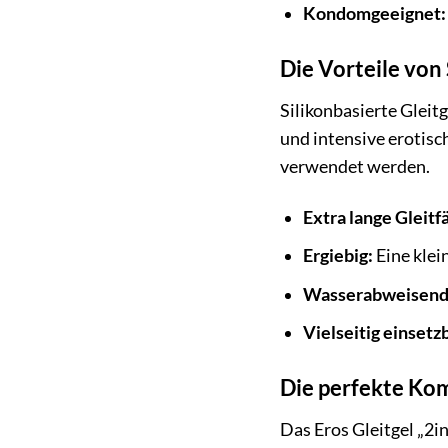
Kondomgeeignet:
Die Vorteile von 
Silikonbasierte Gleitg
und intensive erotis
verwendet werden.
Extra lange Gleitf
Ergiebig:
Eine klei
Wasserabweisend
Vielseitig einsetz
Die perfekte Ko
Das Eros Gleitgel „2in