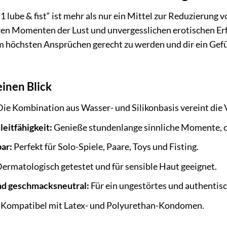
1 lube & fist“ ist mehr als nur ein Mittel zur Reduzierung v
en Momenten der Lust und unvergesslichen erotischen Erf
um höchsten Ansprüchen gerecht zu werden und dir ein Gef
einen Blick
ie Kombination aus Wasser- und Silikonbasis vereint die 
eitfähigkeit:
Genieße stundenlange sinnliche Momente, o
bar:
Perfekt für Solo-Spiele, Paare, Toys und Fisting.
ermatologisch getestet und für sensible Haut geeignet.
nd geschmacksneutral:
Für ein ungestörtes und authentisc
Kompatibel mit Latex- und Polyurethan-Kondomen.