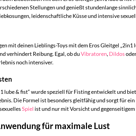
rschiedenen Stellungen und genießt stundenlange sinnlich
 Liebkosungen, leidenschaftliche Küsse und intensive sexue
n mit deinen Lieblings-Toys mit dem Eros Gleitgel „2in1 lub
d verhindert Reibung. Egal, ob du
Vibratoren
,
Dildos
oder
rlebnis noch intensiver.
sten
1 lube & fist“ wurde speziell für Fisting entwickelt und biet
ebnis. Die Formel ist besonders gleitfähig und sorgt für ei
 sexuelles
Spiel
ist und nur mit Vorsicht und gegenseitigem
 Anwendung für maximale Lust