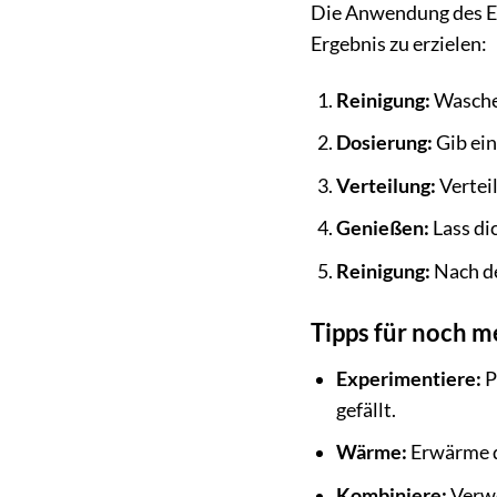
Die Anwendung des Ero
Ergebnis zu erzielen:
Reinigung:
Wasche 
Dosierung:
Gib ein
Verteilung:
Vertei
Genießen:
Lass di
Reinigung:
Nach de
Tipps für noch 
Experimentiere:
P
gefällt.
Wärme:
Erwärme da
Kombiniere:
Verwe