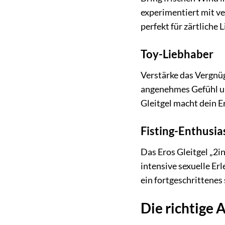
experimentiert mit ve
perfekt für zärtliche
Toy-Liebhaber
Verstärke das Vergnüge
angenehmes Gefühl un
Gleitgel macht dein E
Fisting-Enthusia
Das Eros Gleitgel „2in
intensive sexuelle Erl
ein fortgeschrittenes
Die richtige