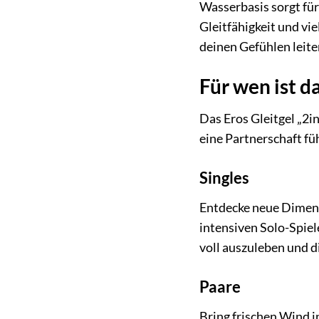
Wasserbasis sorgt für
Gleitfähigkeit und vi
deinen Gefühlen leite
Für wen ist da
Das Eros Gleitgel „2in1
eine Partnerschaft fü
Singles
Entdecke neue Dimensi
intensiven Solo-Spiel
voll auszuleben und d
Paare
Bring frischen Wind i