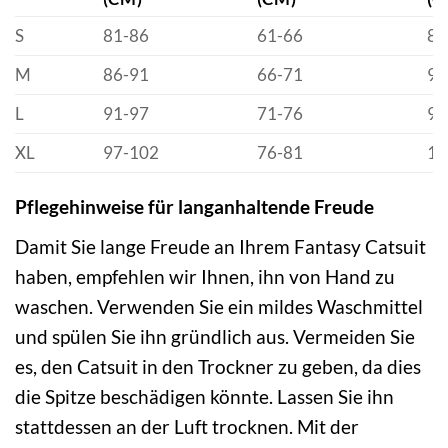
S
81-86
61-66
86
M
86-91
66-71
91
L
91-97
71-76
97
XL
97-102
76-81
10
Pflegehinweise für langanhaltende Freude
Damit Sie lange Freude an Ihrem Fantasy Catsuit
haben, empfehlen wir Ihnen, ihn von Hand zu
waschen. Verwenden Sie ein mildes Waschmittel
und spülen Sie ihn gründlich aus. Vermeiden Sie
es, den Catsuit in den Trockner zu geben, da dies
die Spitze beschädigen könnte. Lassen Sie ihn
stattdessen an der Luft trocknen. Mit der