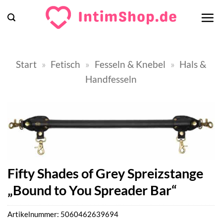
Zum
Inhalt
springen
Start
»
Fetisch
»
Fesseln & Knebel
»
Hals &
Handfesseln
Fifty Shades of Grey Spreizstange
„Bound to You Spreader Bar“
Artikelnummer:
5060462639694