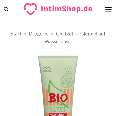
Zum
Inhalt
springen
Start
»
Drogerie
»
Gleitgel
»
Gleitgel auf
Wasserbasis