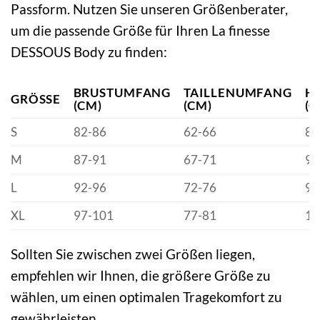
Passform. Nutzen Sie unseren Größenberater,
um die passende Größe für Ihren La finesse
DESSOUS Body zu finden:
BRUSTUMFANG
TAILLENUMFANG
H
GRÖSSE
(CM)
(CM)
(C
S
82-86
62-66
88
M
87-91
67-71
93
L
92-96
72-76
98
XL
97-101
77-81
10
Sollten Sie zwischen zwei Größen liegen,
empfehlen wir Ihnen, die größere Größe zu
wählen, um einen optimalen Tragekomfort zu
gewährleisten.