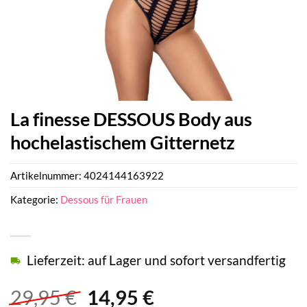
La finesse DESSOUS Body aus
hochelastischem Gitternetz
Artikelnummer:
4024144163922
Kategorie:
Dessous für Frauen
Lieferzeit: auf Lager und sofort versandfertig
Ursprünglicher
Aktueller
29,95
€
14,95
€