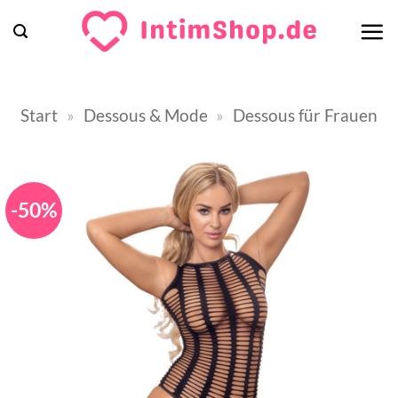
Zum
Inhalt
springen
Start
»
Dessous & Mode
»
Dessous für Frauen
-50%