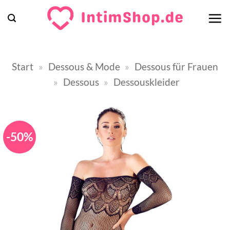
Zum
Inhalt
springen
Start
»
Dessous & Mode
»
Dessous für Frauen
»
Dessous
»
Dessouskleider
-50%