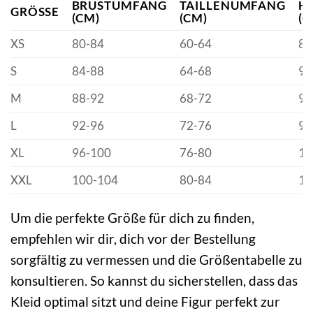
BRUSTUMFANG
TAILLENUMFANG
H
GRÖSSE
(CM)
(CM)
(C
XS
80-84
60-64
86
S
84-88
64-68
90
M
88-92
68-72
94
L
92-96
72-76
98
XL
96-100
76-80
10
XXL
100-104
80-84
10
Um die perfekte Größe für dich zu finden,
empfehlen wir dir, dich vor der Bestellung
sorgfältig zu vermessen und die Größentabelle zu
konsultieren. So kannst du sicherstellen, dass das
Kleid optimal sitzt und deine Figur perfekt zur