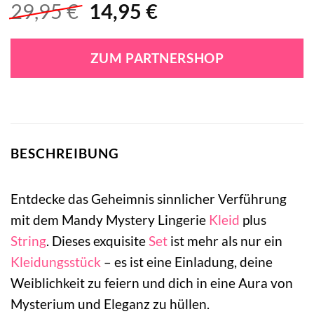
Ursprünglicher
Aktueller
29,95
€
14,95
€
Preis
Preis
war:
ist:
ZUM PARTNERSHOP
29,95 €
14,95 €.
BESCHREIBUNG
Entdecke das Geheimnis sinnlicher Verführung
mit dem Mandy Mystery Lingerie
Kleid
plus
String
. Dieses exquisite
Set
ist mehr als nur ein
Kleidungsstück
– es ist eine Einladung, deine
Weiblichkeit zu feiern und dich in eine Aura von
Mysterium und Eleganz zu hüllen.