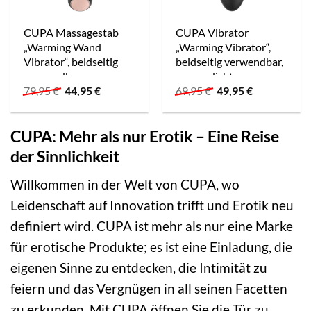
CUPA Massagestab
CUPA Vibrator
„Warming Wand
„Warming Vibrator“,
Vibrator“, beidseitig
beidseitig verwendbar,
verwendbar,
wasserdicht,
Ursprünglicher
Aktueller
Ursprünglicher
Aktueller
79,95
€
44,95
€
69,95
€
49,95
€
wasserdicht
wiederaufladbar
Preis
Preis
Preis
Preis
war:
ist:
war:
ist:
79,95 €
44,95 €.
69,95 €
49,95 €.
CUPA: Mehr als nur Erotik – Eine Reise
der Sinnlichkeit
Willkommen in der Welt von CUPA, wo
Leidenschaft auf Innovation trifft und Erotik neu
definiert wird. CUPA ist mehr als nur eine Marke
für erotische Produkte; es ist eine Einladung, die
eigenen Sinne zu entdecken, die Intimität zu
feiern und das Vergnügen in all seinen Facetten
zu erkunden. Mit CUPA öffnen Sie die Tür zu