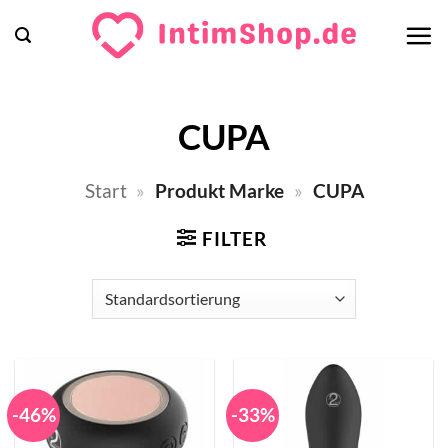
Zum
Inhalt
springen
CUPA
Start
»
Produkt Marke
»
CUPA
FILTER
-46%
-33%