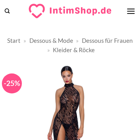
Zum
Inhalt
springen
Start
»
Dessous & Mode
»
Dessous für Frauen
»
Kleider & Röcke
-25%