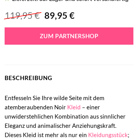
Ursprünglicher
Aktueller
119,95
€
89,95
€
Preis
Preis
war:
ist:
ZUM PARTNERSHOP
119,95 €
89,95 €.
BESCHREIBUNG
Entfesseln Sie Ihre wilde Seite mit dem
atemberaubenden Noir
Kleid
– einer
unwiderstehlichen Kombination aus sinnlicher
Eleganz und animalischer Anziehungskraft.
Dieses Kleid ist mehr als nur ein
Kleidungsstück
;