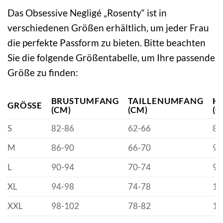
Das Obsessive Negligé „Rosenty“ ist in
verschiedenen Größen erhältlich, um jeder Frau
die perfekte Passform zu bieten. Bitte beachten
Sie die folgende Größentabelle, um Ihre passende
Größe zu finden:
BRUSTUMFANG
TAILLENUMFANG
H
GRÖSSE
(CM)
(CM)
(C
S
82-86
62-66
88
M
86-90
66-70
92
L
90-94
70-74
96
XL
94-98
74-78
10
XXL
98-102
78-82
10