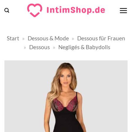
Zum
Inhalt
springen
Start
»
Dessous & Mode
»
Dessous für Frauen
»
Dessous
»
Negligés & Babydolls