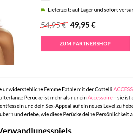
Lieferzeit: auf Lager und sofort versa
Ursprünglicher
Aktueller
54,95
€
49,95
€
Preis
Preis
war:
ist:
ZUM PARTNERSHOP
54,95 €
49,95 €.
e unwiderstehliche Femme Fatale mit der Cottelli
ACCESS
terlange Perücke ist mehr als nur ein
Accessoire
– sie ist
 entfesseln und dein Sex-Appeal auf ein neues Level zu hebe
ubern und erlebe, wie diese Perücke deine Persönlichkeit a
 Verwandlungsspiels