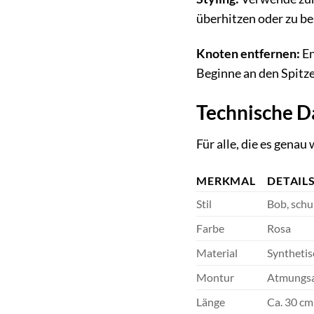
überhitzen oder zu b
Knoten entfernen:
En
Beginne an den Spitze
Technische D
Für alle, die es gena
MERKMAL
DETAIL
Stil
Bob, schu
Farbe
Rosa
Material
Synthetis
Montur
Atmungsak
Länge
Ca. 30 cm