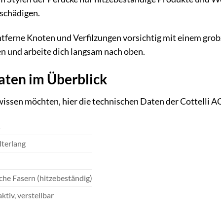
eschädigen.
tferne Knoten und Verfilzungen vorsichtig mit einem gro
n und arbeite dich langsam nach oben.
aten im Überblick
u wissen möchten, hier die technischen Daten der Cottell
S
lterlang
che Fasern (hitzebeständig)
tiv, verstellbar