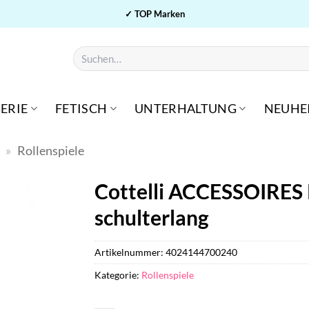
✓ TOP Marken
Suchen
nach:
ERIE
FETISCH
UNTERHALTUNG
NEUHE
n
»
Rollenspiele
Cottelli ACCESSOIRES 
schulterlang
Artikelnummer:
4024144700240
Kategorie:
Rollenspiele