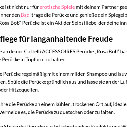
e ist nicht nur für
erotische Spiele
mit deinem Partner geei
pannenden
Bad
, trage die Perücke und genieße dein Spiegel
osa Bob“ Perücke ist ein Akt der Selbstliebe, der deine in
Pflege für langanhaltende Freude
 an deiner Cottelli ACCESSOIRES Perücke „Rosa Bob“ hast, 
e Perücke in Topform zu halten:
e Perücke regelmäßig mit einem milden Shampoo und lauw
en. Spüle die Perücke gründlich aus und lasse sie an der Lu
der Hitzequellen.
re die Perücke an einem kühlen, trockenen Ort auf, ideal
ermeide es, die Perücke zu quetschen oder zu falten.
Stylen der Perücke nur hitzebeständige Produkte und We