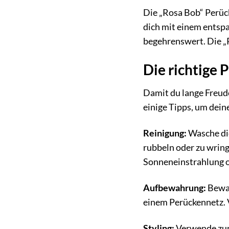
Die „Rosa Bob“ Perück
dich mit einem ents
begehrenswert. Die „R
Die richtige 
Damit du lange Freude
einige Tipps, um dein
Reinigung:
Wasche di
rubbeln oder zu wring
Sonneneinstrahlung o
Aufbewahrung:
Bewah
einem Perückennetz. V
Styling:
Verwende zum 