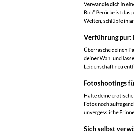
Verwandle dich in ein
Bob“ Perücke ist das 
Welten, schlüpfe in a
Verführung pur:
Überrasche deinen Par
deiner Wahl und lasse
Leidenschaft neu ent
Fotoshootings f
Halte deine erotische
Fotos noch aufregende
unvergessliche Erinn
Sich selbst verw