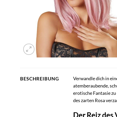
Verwandle dich in ein
BESCHREIBUNG
atemberaubende, schul
erotische Fantasie zu
des zarten Rosa verza
Der Reiz des