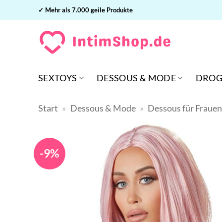
Zum
✓ Mehr als 7.000 geile Produkte
Inhalt
springen
SEXTOYS
DESSOUS & MODE
DROG
Start
»
Dessous & Mode
»
Dessous für Fraue
-9%