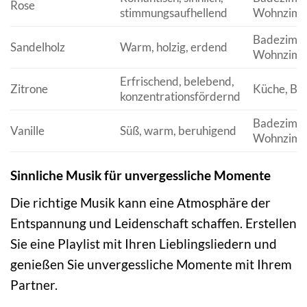
Rose
stimmungsaufhellend
Wohnzim
Badezimme
Sandelholz
Warm, holzig, erdend
Wohnzim
Erfrischend, belebend,
Zitrone
Küche, Ba
konzentrationsfördernd
Badezimme
Vanille
Süß, warm, beruhigend
Wohnzim
Sinnliche Musik für unvergessliche Momente
Die richtige Musik kann eine Atmosphäre der
Entspannung und Leidenschaft schaffen. Erstellen
Sie eine Playlist mit Ihren Lieblingsliedern und
genießen Sie unvergessliche Momente mit Ihrem
Partner.