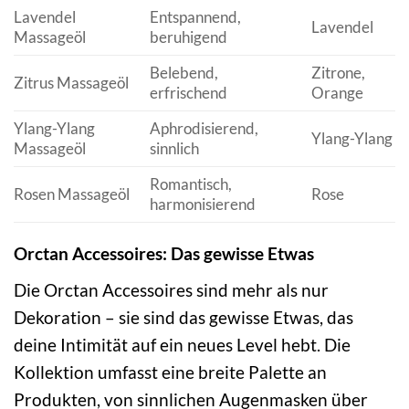
Lavendel
Entspannend,
Lavendel
Massageöl
beruhigend
Belebend,
Zitrone,
Zitrus Massageöl
erfrischend
Orange
Ylang-Ylang
Aphrodisierend,
Ylang-Ylang
Massageöl
sinnlich
Romantisch,
Rosen Massageöl
Rose
harmonisierend
Orctan Accessoires: Das gewisse Etwas
Die Orctan Accessoires sind mehr als nur
Dekoration – sie sind das gewisse Etwas, das
deine Intimität auf ein neues Level hebt. Die
Kollektion umfasst eine breite Palette an
Produkten, von sinnlichen Augenmasken über