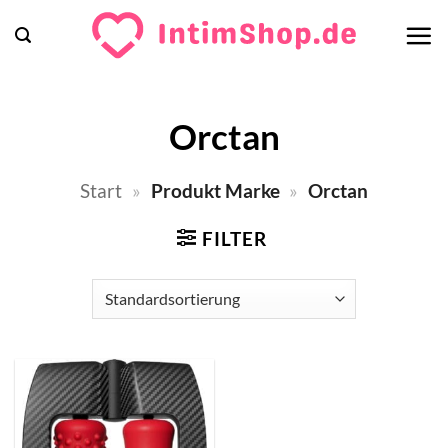
Zum
Inhalt
springen
Orctan
Start
»
Produkt Marke
»
Orctan
FILTER